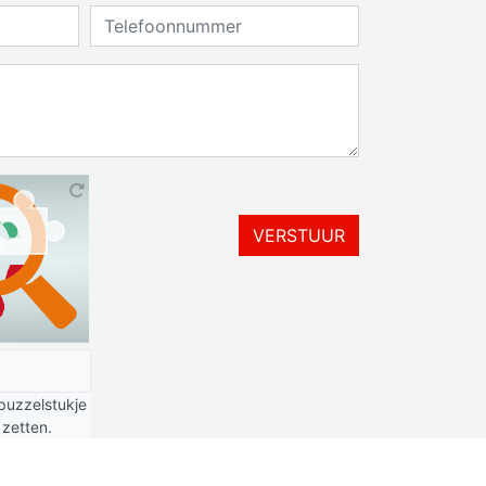
VERSTUUR
puzzelstukje
 zetten.