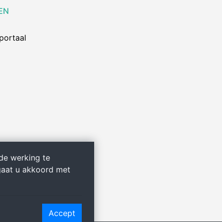
EN
portaal
de werking te
gaat u akkoord met
Accept