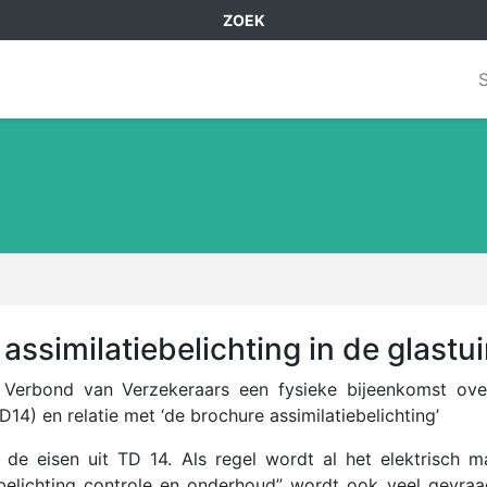
ZOEK
 assimilatiebelichting in de glast
 Verbond van Verzekeraars een fysieke bijeenkomst over 
) en relatie met ‘de brochure assimilatiebelichting’
 eisen uit TD 14. Als regel wordt al het elektrisch ma
ebelichting controle en onderhoud” wordt ook veel gevra