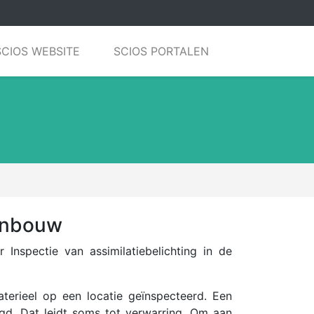
SCIOS WEBSITE
SCIOS PORTALEN
uinbouw
Inspectie van assimilatiebelichting in de
terieel op een locatie geïnspecteerd. Een
agd. Dat leidt soms tot verwarring. Om aan