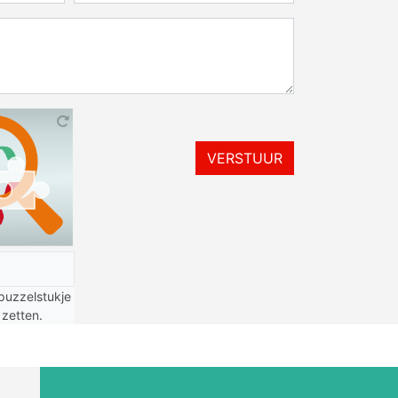
VERSTUUR
puzzelstukje
 zetten.